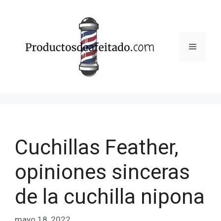
Saltar
al
contenido
Menú
Cuchillas Feather,
opiniones sinceras
de la cuchilla nipona
mayo 18, 2022