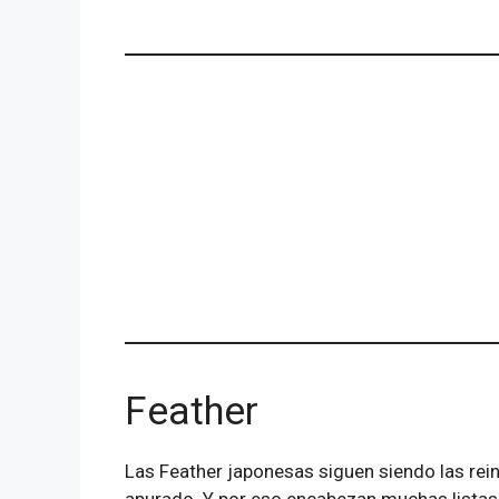
Feather
Las Feather japonesas siguen siendo las reinas
apurado. Y por eso encabezan muchas listas