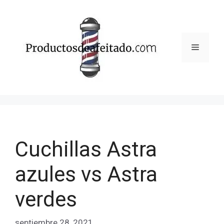
Saltar
al
contenido
Menú
Cuchillas Astra
azules vs Astra
verdes
septiembre 28, 2021